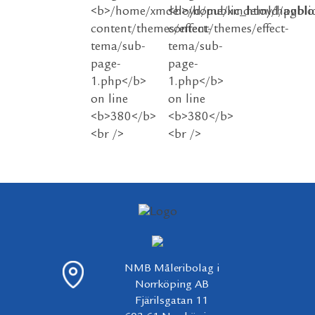
NMB Måleribolag i
Norrköping AB
Fjärilsgatan 11