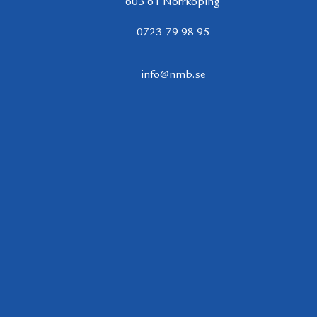
603 61 Norrköping
0723-79 98 95
info@nmb.se