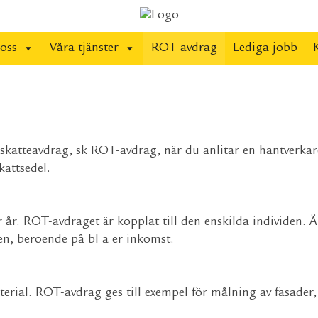
oss
Våra tjänster
ROT-avdrag
Lediga jobb
 skatteavdrag, sk ROT-avdrag, när du anlitar en hantverkar
kattsedel.
r. ROT-avdraget är kopplat till den enskilda individen. Är 
n, beroende på bl a er inkomst.
rial. ROT-avdrag ges till exempel för målning av fasader, g