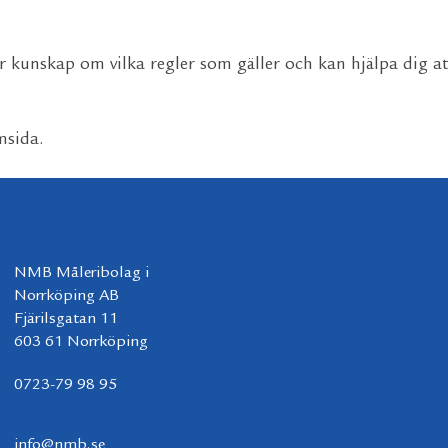
 kunskap om vilka regler som gäller och kan hjälpa dig att
msida.
NMB Måleribolag i
Norrköping AB
Fjärilsgatan 11
603 61 Norrköping
0723-79 98 95
info@nmb.se