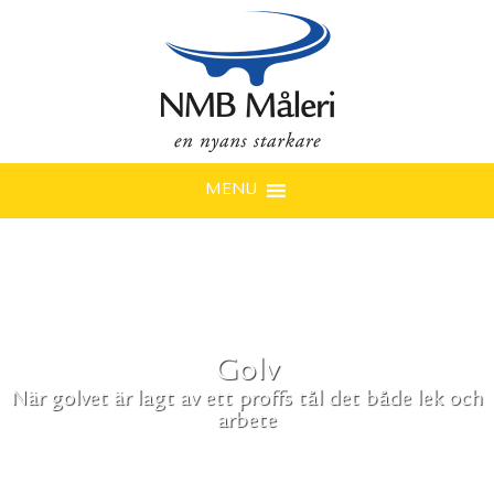
MENU
Golv
När golvet är lagt av ett proffs tål det både lek och
arbete